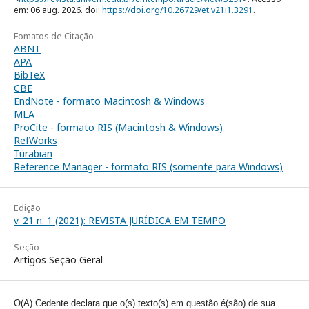
em: 06 aug. 2026. doi:
https://doi.org/10.26729/et.v21i1.3291
.
Fomatos de Citação
ABNT
APA
BibTeX
CBE
EndNote - formato Macintosh & Windows
MLA
ProCite - formato RIS (Macintosh & Windows)
RefWorks
Turabian
Reference Manager - formato RIS (somente para Windows)
Edição
v. 21 n. 1 (2021): REVISTA JURÍDICA EM TEMPO
Seção
Artigos Seção Geral
O(A) Cedente declara que o(s) texto(s) em questão é(são) de sua