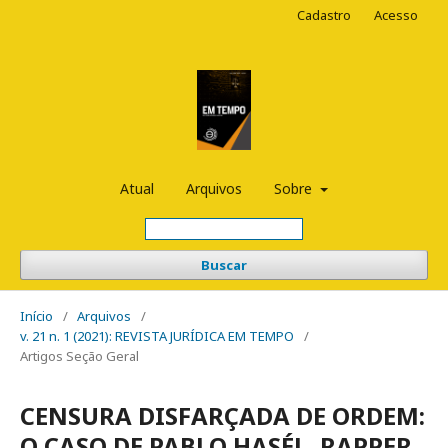
Cadastro
Acesso
Atual
Arquivos
Sobre
Buscar
Início
/
Arquivos
/
v. 21 n. 1 (2021): REVISTA JURÍDICA EM TEMPO
/
Artigos Seção Geral
CENSURA DISFARÇADA DE ORDEM:
O CASO DE PABLO HASÉL, RAPPER