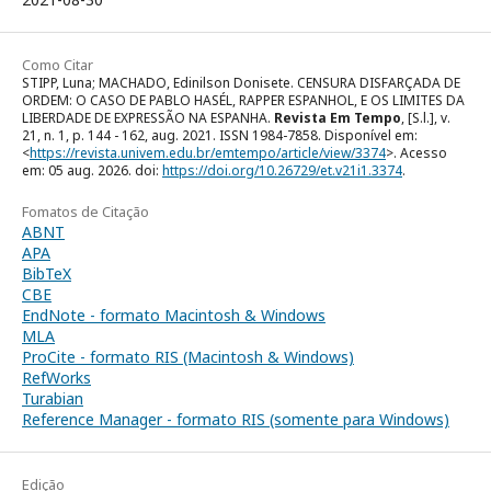
Como Citar
STIPP, Luna; MACHADO, Edinilson Donisete. CENSURA DISFARÇADA DE
ORDEM: O CASO DE PABLO HASÉL, RAPPER ESPANHOL, E OS LIMITES DA
LIBERDADE DE EXPRESSÃO NA ESPANHA.
Revista Em Tempo
, [S.l.], v.
21, n. 1, p. 144 - 162, aug. 2021. ISSN 1984-7858. Disponível em:
<
https://revista.univem.edu.br/emtempo/article/view/3374
>. Acesso
em: 05 aug. 2026. doi:
https://doi.org/10.26729/et.v21i1.3374
.
Fomatos de Citação
ABNT
APA
BibTeX
CBE
EndNote - formato Macintosh & Windows
MLA
ProCite - formato RIS (Macintosh & Windows)
RefWorks
Turabian
Reference Manager - formato RIS (somente para Windows)
Edição