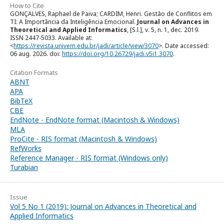
How to Cite
GONÇALVES, Raphael de Paiva; CARDIM, Henri. Gestão de Conflitos em
TI: A Importância da Inteligência Emocional.
Journal on Advances in
Theoretical and Applied Informatics
, [S.l.], v. 5, n. 1, dec. 2019.
ISSN 2447-5033. Available at:
<
https://revista.univem.edu.br/jadi/article/view/3070
>. Date accessed:
06 aug. 2026. doi:
https://doi.org/10.26729/jadi.v5i1.3070
.
Citation Formats
ABNT
APA
BibTeX
CBE
EndNote - EndNote format (Macintosh & Windows)
MLA
ProCite - RIS format (Macintosh & Windows)
RefWorks
Reference Manager - RIS format (Windows only)
Turabian
Issue
Vol 5 No 1 (2019): Journal on Advances in Theoretical and
Applied Informatics