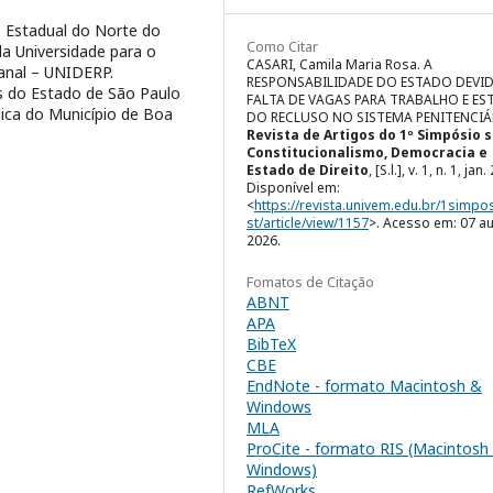
e Estadual do Norte do
Como Citar
la Universidade para o
CASARI, Camila Maria Rosa. A
anal – UNIDERP.
RESPONSABILIDADE DO ESTADO DEVI
is do Estado de São Paulo
FALTA DE VAGAS PARA TRABALHO E E
dica do Município de Boa
DO RECLUSO NO SISTEMA PENITENCIÁ
Revista de Artigos do 1º Simpósio 
Constitucionalismo, Democracia e
Estado de Direito
, [S.l.], v. 1, n. 1, jan
Disponível em:
<
https://revista.univem.edu.br/1simpo
st/article/view/1157
>. Acesso em: 07 a
2026.
Fomatos de Citação
ABNT
APA
BibTeX
CBE
EndNote - formato Macintosh &
Windows
MLA
ProCite - formato RIS (Macintosh
Windows)
RefWorks