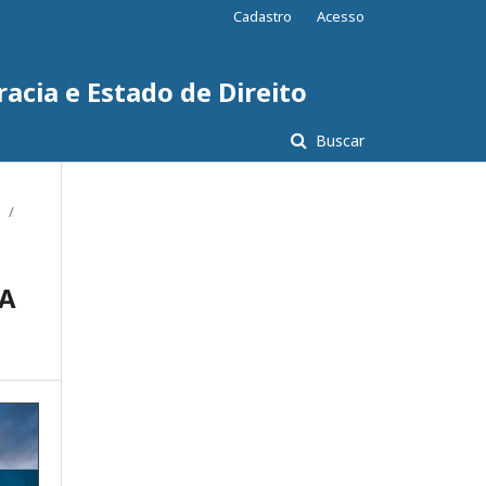
Cadastro
Acesso
acia e Estado de Direito
Buscar
/
RA