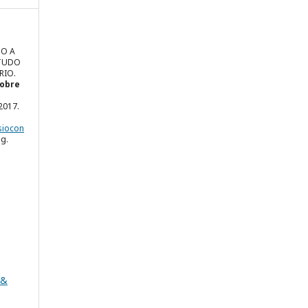
DO A
STUDO
RIO.
sobre
. 2017.
siocon
ug.
 &