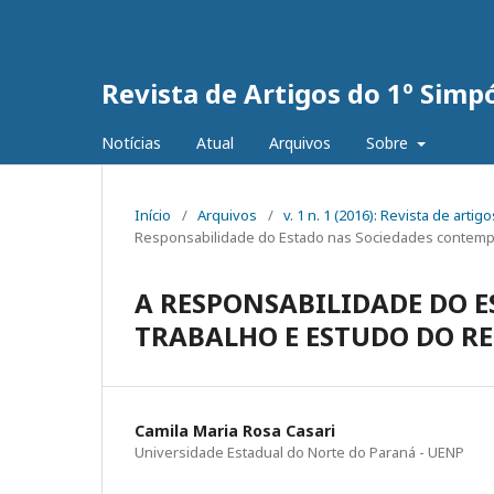
Revista de Artigos do 1º Simp
Notícias
Atual
Arquivos
Sobre
Início
/
Arquivos
/
v. 1 n. 1 (2016): Revista de art
Responsabilidade do Estado nas Sociedades contem
A RESPONSABILIDADE DO E
TRABALHO E ESTUDO DO R
Camila Maria Rosa Casari
Universidade Estadual do Norte do Paraná - UENP