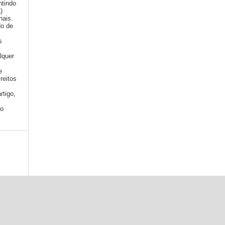
ntindo
a)
nais.
do de
s
lquer
e
reitos
rtigo,
mo