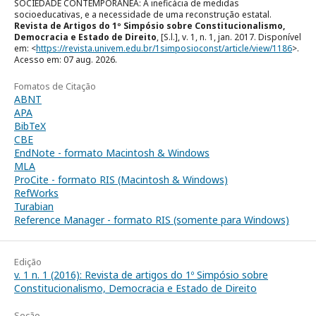
SOCIEDADE CONTEMPORÂNEA: A ineficácia de medidas
socioeducativas, e a necessidade de uma reconstrução estatal.
Revista de Artigos do 1º Simpósio sobre Constitucionalismo,
Democracia e Estado de Direito
, [S.l.], v. 1, n. 1, jan. 2017. Disponível
em: <
https://revista.univem.edu.br/1simposioconst/article/view/1186
>.
Acesso em: 07 aug. 2026.
Fomatos de Citação
ABNT
APA
BibTeX
CBE
EndNote - formato Macintosh & Windows
MLA
ProCite - formato RIS (Macintosh & Windows)
RefWorks
Turabian
Reference Manager - formato RIS (somente para Windows)
Edição
v. 1 n. 1 (2016): Revista de artigos do 1º Simpósio sobre
Constitucionalismo, Democracia e Estado de Direito
Seção