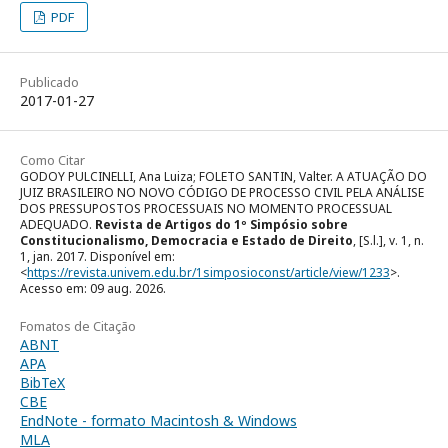
PDF
Publicado
2017-01-27
Como Citar
GODOY PULCINELLI, Ana Luiza; FOLETO SANTIN, Valter. A ATUAÇÃO DO
JUIZ BRASILEIRO NO NOVO CÓDIGO DE PROCESSO CIVIL PELA ANÁLISE
DOS PRESSUPOSTOS PROCESSUAIS NO MOMENTO PROCESSUAL
ADEQUADO.
Revista de Artigos do 1º Simpósio sobre
Constitucionalismo, Democracia e Estado de Direito
, [S.l.], v. 1, n.
1, jan. 2017. Disponível em:
<
https://revista.univem.edu.br/1simposioconst/article/view/1233
>.
Acesso em: 09 aug. 2026.
Fomatos de Citação
ABNT
APA
BibTeX
CBE
EndNote - formato Macintosh & Windows
MLA