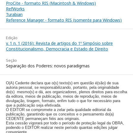
ProCite - formato RIS (Macintosh & Windows)
RefWorks
Turabian
Reference Manager - formato RIS (somente para Windows)
Edição
v. 1 n. 1 (2016): Revista de artigos do 1º Simpósio sobre
Constitucionalismo, Democracia e Estado de Direito
Seção
Separação dos Poderes: novos paradigmas
O(A) Cedente declara que o(s) texto(s) em questão é(são) de sua
autoria pessoal, se responsabilizando, portanto, pela originalidade
do(s) mesmo(s) e dá, aos organizadores, plenos direitos para escolha
da editora, meios de publicação, meios de reprodução, meios de
divulgação, tiragem, formato, enfim tudo o que for necessário para
que a publicação seja efetivada.
O EDITOR se compromete a zelar pela qualidade editorial da
publicação, garantindo que os conceitos e o pensamento do(a)
CEDENTE permaneçam fiéis aos originais.
Esta cessão vigorará por todo o período de proteção legal da OBRA,
podendo o EDITOR realizar neste período quantas edições julgar
conveniente.