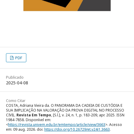
PDF
Publicado
2025-04-08
Como Citar
COSTA, Adriana Vieira da. O PANORAMA DA CADEIA DE CUSTÓDIA E
SUA IMPLICAÇÃO NA VALORAÇÃO DA PROVA DIGITAL NO PROCESSO
CIVIL.
Revista Em Tempo
, [S.l.], v. 24, n. 1, p. 183-209, apr. 2025. ISSN
1984-7858. Disponível em:
<
https://revista.univem.edu.br/emtempo/article/view/3663
>. Acesso
em: 09 aug. 2026. doi:
https://doi.org/10.26729/et.v24i1.3663
.