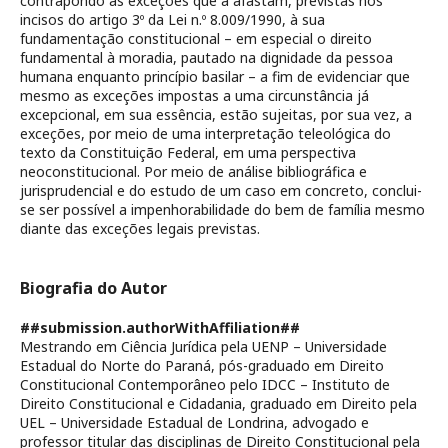
contrapondo as exceções que a afastam, previstas nos
incisos do artigo 3º da Lei n.º 8.009/1990, à sua
fundamentação constitucional – em especial o direito
fundamental à moradia, pautado na dignidade da pessoa
humana enquanto princípio basilar – a fim de evidenciar que
mesmo as exceções impostas a uma circunstância já
excepcional, em sua essência, estão sujeitas, por sua vez, a
exceções, por meio de uma interpretação teleológica do
texto da Constituição Federal, em uma perspectiva
neoconstitucional. Por meio de análise bibliográfica e
jurisprudencial e do estudo de um caso em concreto, conclui-
se ser possível a impenhorabilidade do bem de família mesmo
diante das exceções legais previstas.
Biografia do Autor
##submission.authorWithAffiliation##
Mestrando em Ciência Jurídica pela UENP – Universidade
Estadual do Norte do Paraná, pós-graduado em Direito
Constitucional Contemporâneo pelo IDCC – Instituto de
Direito Constitucional e Cidadania, graduado em Direito pela
UEL – Universidade Estadual de Londrina, advogado e
professor titular das disciplinas de Direito Constitucional pela