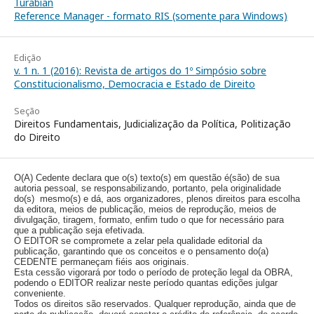
Turabian
Reference Manager - formato RIS (somente para Windows)
Edição
v. 1 n. 1 (2016): Revista de artigos do 1º Simpósio sobre
Constitucionalismo, Democracia e Estado de Direito
Seção
Direitos Fundamentais, Judicialização da Política, Politização
do Direito
O(A) Cedente declara que o(s) texto(s) em questão é(são) de sua
autoria pessoal, se responsabilizando, portanto, pela originalidade
do(s) mesmo(s) e dá, aos organizadores, plenos direitos para escolha
da editora, meios de publicação, meios de reprodução, meios de
divulgação, tiragem, formato, enfim tudo o que for necessário para
que a publicação seja efetivada.
O EDITOR se compromete a zelar pela qualidade editorial da
publicação, garantindo que os conceitos e o pensamento do(a)
CEDENTE permaneçam fiéis aos originais.
Esta cessão vigorará por todo o período de proteção legal da OBRA,
podendo o EDITOR realizar neste período quantas edições julgar
conveniente.
Todos os direitos são reservados. Qualquer reprodução, ainda que de