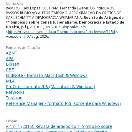
Como Citar
RAMIRO, Caio Lopes; BELTRAM, Fernanda Ewelyn. OS PRIMEIROS
PASSOS RUMO AO AUTORITARISMO: APROXIMAÇÃO DA CRÍTICA DE
CARL SCHMITT A DEMOCRACIA WEIMARIANA.
Revista de Artigos do
1º Simpósio sobre Constitucionalismo, Democracia e Estado de
Direito
, [S.l.], v. 1, n. 1, jan. 2017. Disponível em:
<
https://revista.univem.edu.br/1simposioconst/article/view/1154
>.
Acesso em: 07 aug. 2026.
Fomatos de Citação
ABNT
APA
BibTeX
CBE
EndNote - formato Macintosh & Windows
MLA
ProCite - formato RIS (Macintosh & Windows)
RefWorks
Turabian
Reference Manager - formato RIS (somente para Windows)
Edição
v. 1 n. 1 (2016): Revista de artigos do 1º Simpósio sobre
Constitucionalismo, Democracia e Estado de Direito