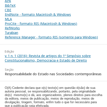
APA
BibTeX
CBE
EndNote - formato Macintosh & Windows
MLA
ProCite - formato RIS (Macintosh & Windows)
RefWorks
Turabian
Reference Manager - formato RIS (somente para Windows)
Edição
v. 1 n. 1 (2016): Revista de artigos do 1º Simpósio sobre
Constitucionalismo, Democracia e Estado de Direito
Seção
Responsabilidade do Estado nas Sociedades contemporâneas
O(A) Cedente declara que o(s) texto(s) em questão é(são) de sua
autoria pessoal, se responsabilizando, portanto, pela originalidade
do(s) mesmo(s) e dá, aos organizadores, plenos direitos para escolha
da editora, meios de publicação, meios de reprodução, meios de
divulgação, tiragem, formato, enfim tudo o que for necessário para
que a publicação seja efetivada.