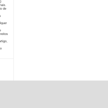
a)
nais.
do de
s
lquer
e
reitos
rtigo,
mo