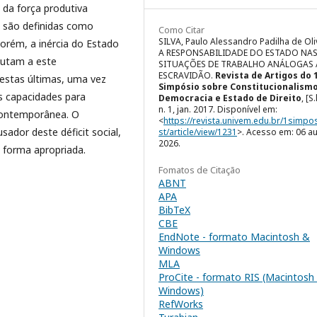
 da força produtiva
s são definidas como
Como Citar
SILVA, Paulo Alessandro Padilha de Oli
orém, a inércia do Estado
A RESPONSABILIDADE DO ESTADO NA
putam a este
SITUAÇÕES DE TRABALHO ANÁLOGAS 
ESCRAVIDÃO.
Revista de Artigos do 
destas últimas, uma vez
Simpósio sobre Constitucionalismo
s capacidades para
Democracia e Estado de Direito
, [S.
n. 1, jan. 2017. Disponível em:
 contemporânea. O
<
https://revista.univem.edu.br/1simpo
sador deste déficit social,
st/article/view/1231
>. Acesso em: 06 a
2026.
a forma apropriada.
Fomatos de Citação
ABNT
APA
BibTeX
CBE
EndNote - formato Macintosh &
Windows
MLA
ProCite - formato RIS (Macintosh
Windows)
RefWorks