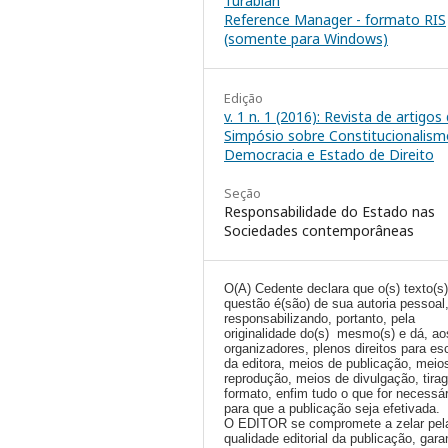
Turabian
Reference Manager - formato RIS
(somente para Windows)
Edição
v. 1 n. 1 (2016): Revista de artigos
Simpósio sobre Constitucionalism
Democracia e Estado de Direito
Seção
Responsabilidade do Estado nas
Sociedades contemporâneas
O(A) Cedente declara que o(s) texto(s
questão é(são) de sua autoria pessoal
responsabilizando, portanto, pela
originalidade do(s) mesmo(s) e dá, ao
organizadores, plenos direitos para es
da editora, meios de publicação, meio
reprodução, meios de divulgação, tira
formato, enfim tudo o que for necessár
para que a publicação seja efetivada.
O EDITOR se compromete a zelar pel
qualidade editorial da publicação, gara