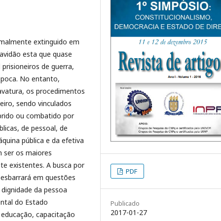
formalmente extinguido em
ravidão esta que quase
 prisioneiros de guerra,
época. No entanto,
avatura, os procedimentos
leiro, sendo vinculados
uprido ou combatido por
úblicas, de pessoal, de
quina pública e da efetiva
m ser os maiores
te existentes. A busca por
PDF
o esbarrará em questões
 dignidade da pessoa
ntal do Estado
Publicado
2017-01-27
 educação, capacitação