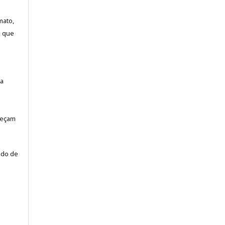
mato,
a que
la
neçam
odo de