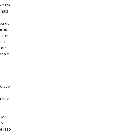
o para
onais
iva da
icada
icar em
 ou
 com
ria e
 e são
e
online
quer
 o
ue isso