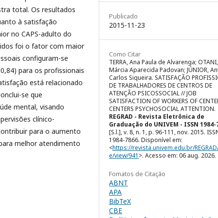
tra total. Os resultados
Publicado
uanto à satisfação
2015-11-23
maior no CAPS-adulto do
idos foi o fator com maior
Como Citar
essoais configuram-se
TERRA, Ana Paula de Alvarenga; OTANI,
,84) para os profissionais
Márcia Aparecida Padovan; JÚNIOR, An
Carlos Siqueira. SATISFAÇÃO PROFISS
tisfação está relacionado
DE TRABALHADORES DE CENTROS DE
ATENÇÃO PSICOSSOCIAL // JOB
Conclui-se que
SATISFACTION OF WORKERS OF CENTE
aúde mental, visando
CENTERS PSYCHOSOCIAL ATTENTION.
REGRAD - Revista Eletrônica de
ervisões clínico-
Graduação do UNIVEM - ISSN 1984-
contribuir para o aumento
[S.l.], v. 8, n. 1, p. 96-111, nov. 2015. ISS
1984-7866. Disponível em:
e para melhor atendimento
<
https://revista.univem.edu.br/REGRAD/
e/view/941
>. Acesso em: 06 aug. 2026.
Fomatos de Citação
ABNT
APA
BibTeX
CBE