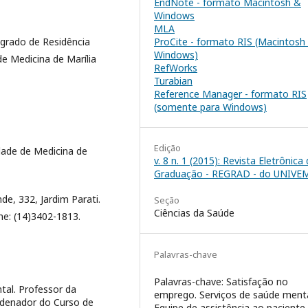
EndNote - formato Macintosh &
Windows
MLA
grado de Residência
ProCite - formato RIS (Macintosh
Windows)
e Medicina de Marília
RefWorks
Turabian
Reference Manager - formato RIS
(somente para Windows)
Edição
dade de Medicina de
v. 8 n. 1 (2015): Revista Eletrônica
Graduação - REGRAD - do UNIVE
e, 332, Jardim Parati.
Seção
Ciências da Saúde
one: (14)3402-1813.
Palavras-chave
Palavras-chave: Satisfação no
al. Professor da
emprego. Serviços de saúde menta
rdenador do Curso de
Equipe de assistência ao paciente.