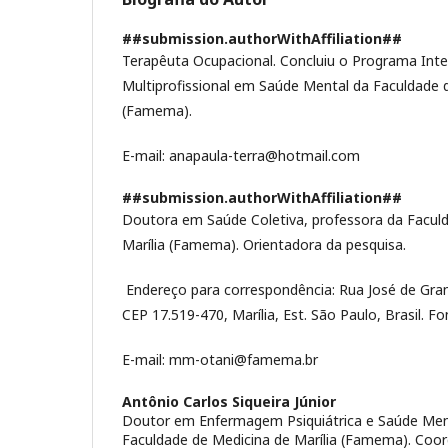
##submission.authorWithAffiliation##
Terapêuta Ocupacional. Concluiu o Programa Inte
Multiprofissional em Saúde Mental da Faculdade d
(Famema).
E-mail: anapaula-terra@hotmail.com
##submission.authorWithAffiliation##
Doutora em Saúde Coletiva, professora da Facul
Marília (Famema). Orientadora da pesquisa.
Endereço para correspondência: Rua José de Grand
CEP 17.519-470, Marília, Est. São Paulo, Brasil. F
E-mail: mm-otani@famema.br
Antônio Carlos Siqueira Júnior
Doutor em Enfermagem Psiquiátrica e Saúde Ment
Faculdade de Medicina de Marília (Famema). Coo