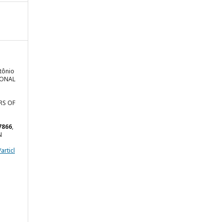
tônio
IONAL
RS OF
7866
,
N
articl