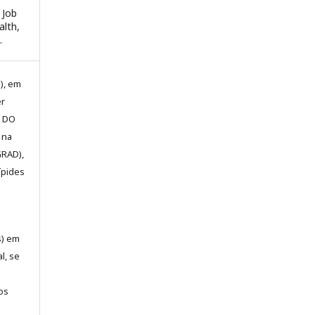
 Job
alth,
.
), em
er
E DO
 na
GRAD),
ípides
s) em
l, se
os