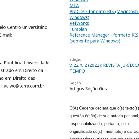
MLA
ProCite - formato RIS (Macintosh
Windows)
RefWorks
lo Centro Universitário
Turabian
-mail:
Reference Manager - formato RIS
(somente para Windows)
Edição
 Pontifícia Universidade
v. 22 n. 2 (2022): REVISTA JURÍDI
estrado em Direito da
TEMPO
o em Direito das
Seção
l: aelwc@terra.com.br.
Artigos Seção Geral
O(A) Cedente declara que o(s) texto(s
questão é(são) de sua autoria pessoal
responsabilizando, portanto, pela
originalidade do(s) mesmo(s) e dá, ao