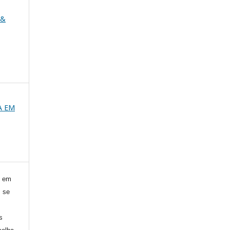
 &
CA EM
) em
, se
s