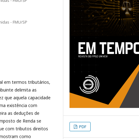
Unidas - FMU/SP
Unidas - FMU/SP
ial em termos tributários,
buinte delimita as
ez que aquela capacidade
 uma existência com
eira as deduções de
Imposto de Renda se
PDF
e com tributos direitos
e mostram como