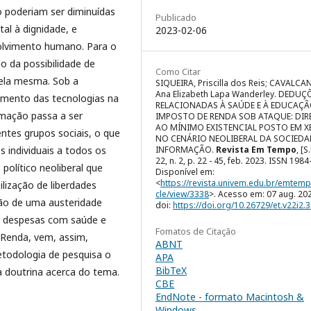
ão poderiam ser diminuídas
Publicado
al à dignidade, e
2023-02-06
olvimento humano. Para o
o da possibilidade de
Como Citar
ela mesma. Sob a
SIQUEIRA, Priscilla dos Reis; CAVALCAN
Ana Elizabeth Lapa Wanderley. DEDUÇ
vimento das tecnologias na
RELACIONADAS À SAÚDE E À EDUCAÇ
rmação passa a ser
IMPOSTO DE RENDA SOB ATAQUE: DIR
AO MÍNIMO EXISTENCIAL POSTO EM X
entes grupos sociais, o que
NO CENÁRIO NEOLIBERAL DA SOCIEDA
s individuais a todos os
INFORMAÇÃO.
Revista Em Tempo
, [S.
22, n. 2, p. 22 - 45, feb. 2023. ISSN 1984
olítico neoliberal que
Disponível em:
<
https://revista.univem.edu.br/emtemp
ilização de liberdades
cle/view/3338
>. Acesso em: 07 aug. 20
ção de uma austeridade
doi:
https://doi.org/10.26729/et.v22i2.
as despesas com saúde e
Fomatos de Citação
 Renda, vem, assim,
ABNT
etodologia de pesquisa o
APA
BibTeX
a doutrina acerca do tema.
CBE
EndNote - formato Macintosh &
Windows