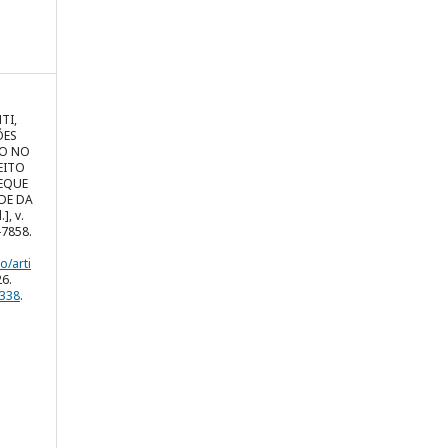
TI,
ÕES
ÃO NO
EITO
EQUE
DE DA
l.], v.
-7858.
o/arti
26.
3338
.