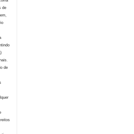
colha
s de
gem,
io
a
ntindo
a)
nais.
do de
s
lquer
e
reitos