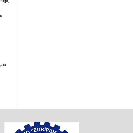
rtigo,
mo
ação