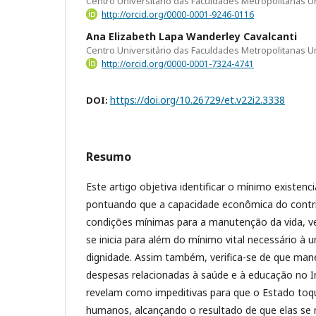
Centro Universitário das Faculdades Metropolitanas 
http://orcid.org/0000-0001-9246-0116
Ana Elizabeth Lapa Wanderley Cavalcanti
Centro Universitário das Faculdades Metropolitanas 
http://orcid.org/0000-0001-7324-4741
https://doi.org/10.26729/et.v22i2.3338
DOI:
Resumo
Este artigo objetiva identificar o mínimo existenc
pontuando que a capacidade econômica do contri
condições mínimas para a manutenção da vida, v
se inicia para além do mínimo vital necessário à
dignidade. Assim também, verifica-se de que man
despesas relacionadas à saúde e à educação no 
revelam como impeditivas para que o Estado toqu
humanos, alcançando o resultado de que elas s