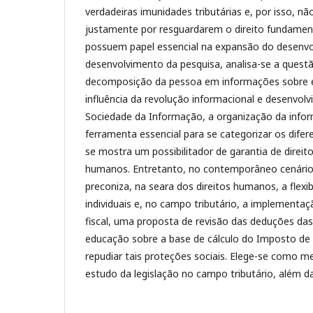
verdadeiras imunidades tributárias e, por isso, n
justamente por resguardarem o direito fundament
possuem papel essencial na expansão do desenv
desenvolvimento da pesquisa, analisa-se a questã
decomposição da pessoa em informações sobre 
influência da revolução informacional e desenvol
Sociedade da Informação, a organização da info
ferramenta essencial para se categorizar os difer
se mostra um possibilitador de garantia de direito
humanos. Entretanto, no contemporâneo cenário p
preconiza, na seara dos direitos humanos, a flexib
individuais e, no campo tributário, a implementa
fiscal, uma proposta de revisão das deduções d
educação sobre a base de cálculo do Imposto de
repudiar tais proteções sociais. Elege-se como m
estudo da legislação no campo tributário, além d