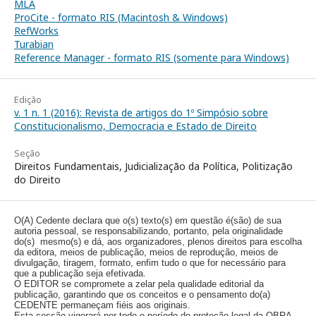
MLA
ProCite - formato RIS (Macintosh & Windows)
RefWorks
Turabian
Reference Manager - formato RIS (somente para Windows)
Edição
v. 1 n. 1 (2016): Revista de artigos do 1º Simpósio sobre
Constitucionalismo, Democracia e Estado de Direito
Seção
Direitos Fundamentais, Judicialização da Política, Politização
do Direito
O(A) Cedente declara que o(s) texto(s) em questão é(são) de sua
autoria pessoal, se responsabilizando, portanto, pela originalidade
do(s) mesmo(s) e dá, aos organizadores, plenos direitos para escolha
da editora, meios de publicação, meios de reprodução, meios de
divulgação, tiragem, formato, enfim tudo o que for necessário para
que a publicação seja efetivada.
O EDITOR se compromete a zelar pela qualidade editorial da
publicação, garantindo que os conceitos e o pensamento do(a)
CEDENTE permaneçam fiéis aos originais.
Esta cessão vigorará por todo o período de proteção legal da OBRA,