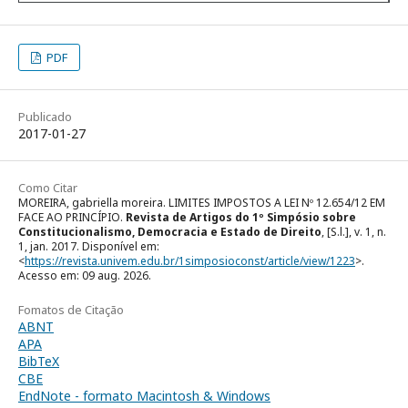
PDF
Publicado
2017-01-27
Como Citar
MOREIRA, gabriella moreira. LIMITES IMPOSTOS A LEI Nº 12.654/12 EM
FACE AO PRINCÍPIO.
Revista de Artigos do 1º Simpósio sobre
Constitucionalismo, Democracia e Estado de Direito
, [S.l.], v. 1, n.
1, jan. 2017. Disponível em:
<
https://revista.univem.edu.br/1simposioconst/article/view/1223
>.
Acesso em: 09 aug. 2026.
Fomatos de Citação
ABNT
APA
BibTeX
CBE
EndNote - formato Macintosh & Windows