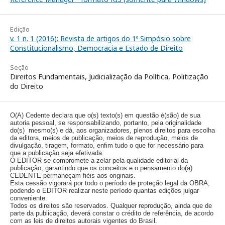
Edição
v. 1 n. 1 (2016): Revista de artigos do 1º Simpósio sobre
Constitucionalismo, Democracia e Estado de Direito
Seção
Direitos Fundamentais, Judicialização da Política, Politização
do Direito
O(A) Cedente declara que o(s) texto(s) em questão é(são) de sua
autoria pessoal, se responsabilizando, portanto, pela originalidade
do(s) mesmo(s) e dá, aos organizadores, plenos direitos para escolha
da editora, meios de publicação, meios de reprodução, meios de
divulgação, tiragem, formato, enfim tudo o que for necessário para
que a publicação seja efetivada.
O EDITOR se compromete a zelar pela qualidade editorial da
publicação, garantindo que os conceitos e o pensamento do(a)
CEDENTE permaneçam fiéis aos originais.
Esta cessão vigorará por todo o período de proteção legal da OBRA,
podendo o EDITOR realizar neste período quantas edições julgar
conveniente.
Todos os direitos são reservados. Qualquer reprodução, ainda que de
parte da publicação, deverá constar o crédito de referência, de acordo
com as leis de direitos autorais vigentes do Brasil.