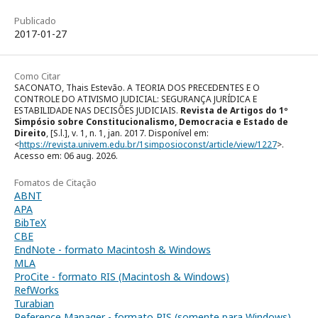
Publicado
2017-01-27
Como Citar
SACONATO, Thais Estevão. A TEORIA DOS PRECEDENTES E O
CONTROLE DO ATIVISMO JUDICIAL: SEGURANÇA JURÍDICA E
ESTABILIDADE NAS DECISÕES JUDICIAIS.
Revista de Artigos do 1º
Simpósio sobre Constitucionalismo, Democracia e Estado de
Direito
, [S.l.], v. 1, n. 1, jan. 2017. Disponível em:
<
https://revista.univem.edu.br/1simposioconst/article/view/1227
>.
Acesso em: 06 aug. 2026.
Fomatos de Citação
ABNT
APA
BibTeX
CBE
EndNote - formato Macintosh & Windows
MLA
ProCite - formato RIS (Macintosh & Windows)
RefWorks
Turabian
Reference Manager - formato RIS (somente para Windows)