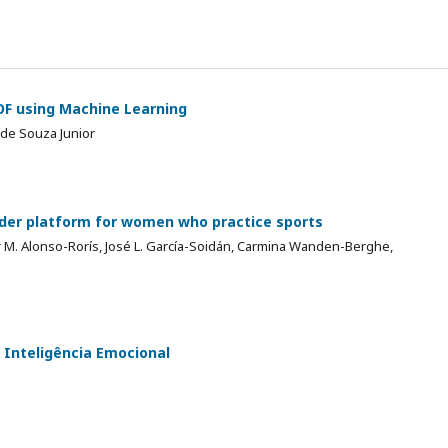
OF using Machine Learning
o de Souza Junior
r platform for women who practice sports
r M. Alonso-Rorís, José L. García-Soidán, Carmina Wanden-Berghe,
 Inteligência Emocional