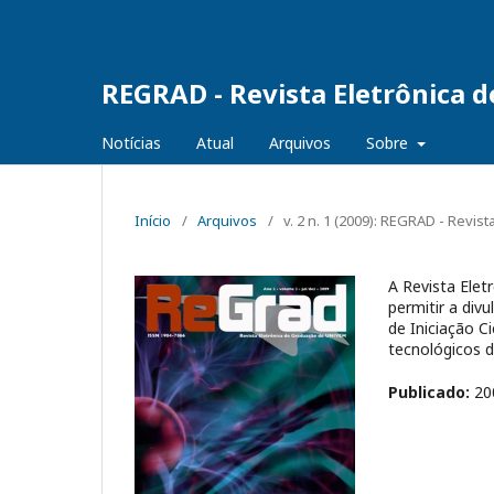
REGRAD - Revista Eletrônica 
Notícias
Atual
Arquivos
Sobre
Início
/
Arquivos
/
v. 2 n. 1 (2009): REGRAD - Revi
A Revista Ele
permitir a div
de Iniciação C
tecnológicos do
Publicado:
20